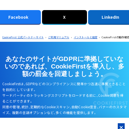
Facebook
X
LinkedIn
CookieFirst 公式パートナーサイト
›
ご利用マニュアル
›
インストールと設定
›
CookieFirstの動作確
あなたのサイトがGDPRに準拠していな
いのであれば、
CookieFirstを導入し、多
額の罰金を回避しましょう。
CookieFirstは、GDPRなどのコンプライアンスに簡単かつ迅速に準拠できること
を目的としています。
サードパーティのトラッキングスクリプトをロードする前に、Cookie同意を得
ることができます。
同意の管理、統計、定期的なCookieスキャン、自動Cookie宣言、バナーのカスタマ
イズ、
複数の言語オプションなど、多くの機能を提供します。
資料ダウンロード・お問い合わせ