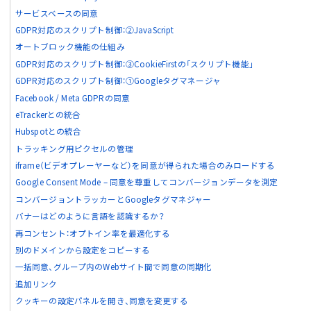
サービスベースの同意
GDPR対応のスクリプト制御：②JavaScript
オートブロック機能の仕組み
GDPR対応のスクリプト制御：③CookieFirstの「スクリプト機能」
GDPR対応のスクリプト制御：①Googleタグマネージャ
Facebook / Meta GDPRの同意
eTrackerとの統合
Hubspotとの統合
トラッキング用
ピクセルの管理
iframe（ビデオプレーヤーなど）を同意が得られた場合のみロードする
Google Consent Mode – 同意を尊重してコンバージョンデータを測定
コンバージョントラッカーとGoogleタグマネジャー
バナーはどのように言語を認識するか？
再コンセント：オプトイン率を最適化する
別のドメインから設定をコピーする
一括同意、グループ内のWebサイト間で同意の同期化
追加リンク
クッキーの設定パネルを開き、同意を変更する