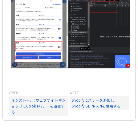
PREV
NEXT
インストール: ウェブサイトやシ
Shopifyにバナーを追加し、
ョップにCookieバナーを設置す
Shopify GDPR APIを使用する
る