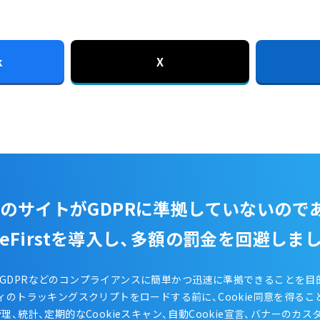
k
X
のサイトがGDPRに準拠していないので
kieFirstを導入し、多額の罰金を回避しま
rstは、GDPRなどのコンプライアンスに簡単かつ迅速に準拠できることを
ィのトラッキングスクリプトをロードする前に、Cookie同意を得るこ
理、統計、定期的なCookieスキャン、自動Cookie宣言、バナーのカス