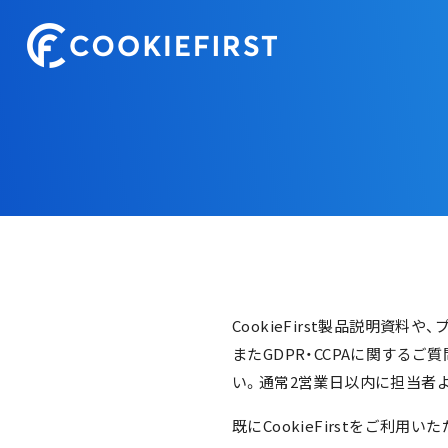
CookieFirst製品説明
またGDPR・CCPAに関するご
い。通常2営業日以内に担当者
既にCookieFirstをご利用